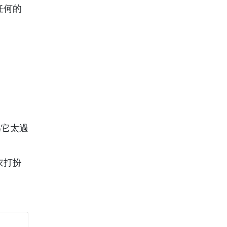
任何的
為它太過
衣打扮