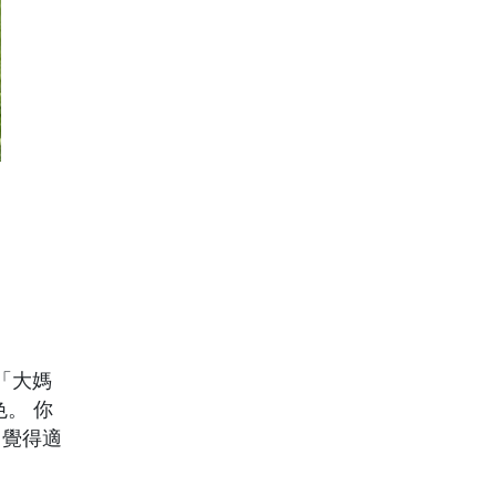
「大媽
。 你
，覺得適