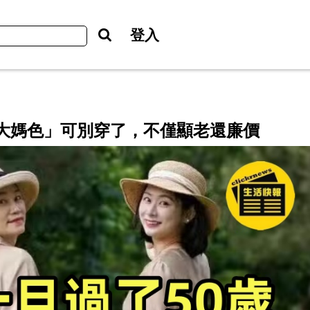
登入
「大媽色」可別穿了，不僅顯老還廉價