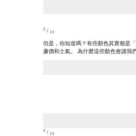
2
/
13
但是，你知道嗎？有些顏色其實都是「
廉價和土氣。 為什麼這些顏色會讓我
3
/
13