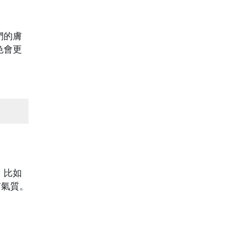
們的膚
色會更
 比如
有氣質。