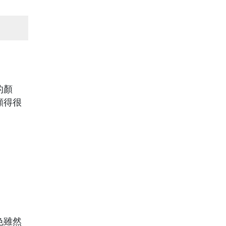
的顏
顯得很
色雖然