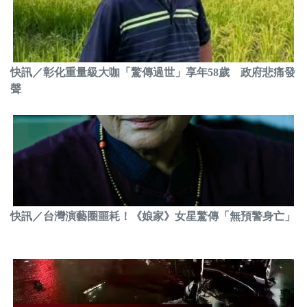
快訊／彰化重量級大咖「驚傳過世」享年58歲 政府悲痛發
聲
快訊／台灣演藝圈噩耗！《娘家》女星驚傳「無預警身亡」