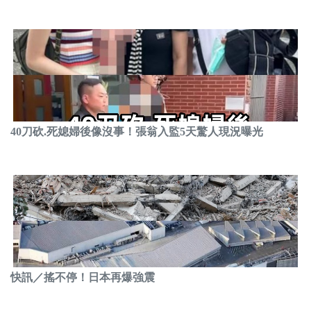
40刀砍.死媳婦後像沒事！張翁入監5天驚人現況曝光
快訊／搖不停！日本再爆強震