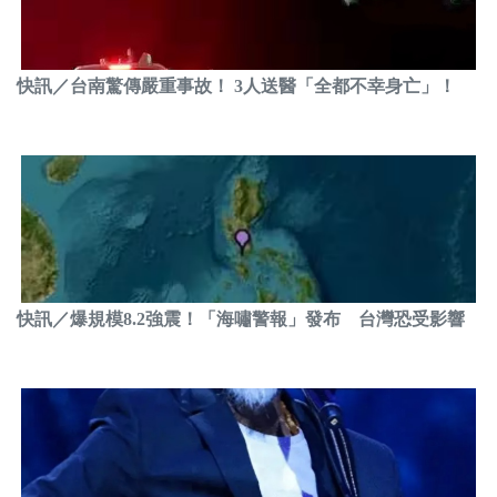
快訊／台南驚傳嚴重事故！ 3人送醫「全都不幸身亡」！
快訊／爆規模8.2強震！「海嘯警報」發布 台灣恐受影響