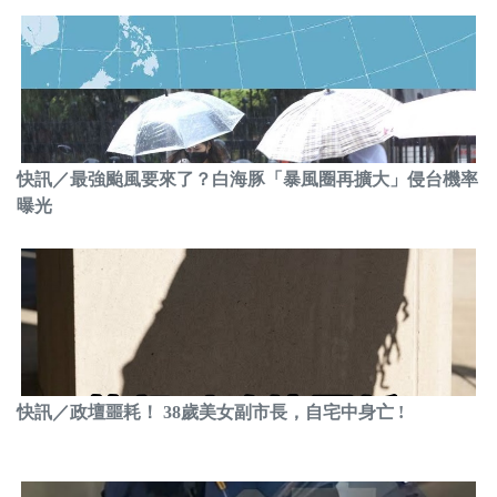
快訊／最強颱風要來了？白海豚「暴風圈再擴大」侵台機率
曝光
快訊／政壇噩耗！ 38歲美女副市長，自宅中身亡 !