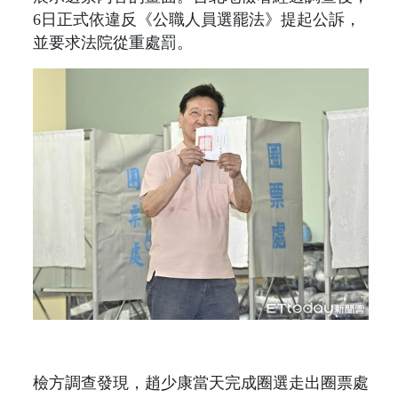
6日正式依違反《公職人員選罷法》提起公訴，
並要求法院從重處罰。
檢方調查發現，趙少康當天完成圈選走出圈票處