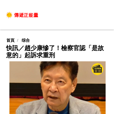
首頁
综合
快訊／趙少康慘了！檢察官認「是故
意的」起訴求重刑