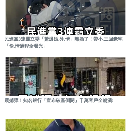
民進黨3連霸立委「驚爆婚.外.情」離婚了！帶小.三回豪宅
「偷.情過程全曝光」
震撼彈！知名銀行「宣布破產倒閉」千萬客戶全崩潰!