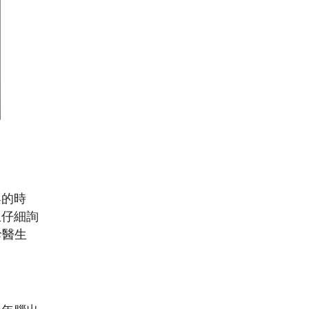
架的時
生仔細詢
診醫生