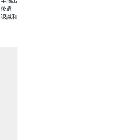
幾年腦出
的後遺
的認識和