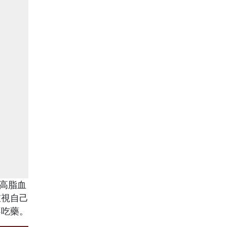
高脂血
重視自己
不吃藥。