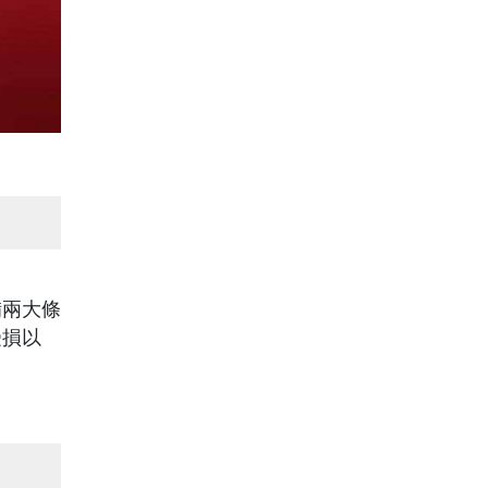
。
備兩大條
受損以