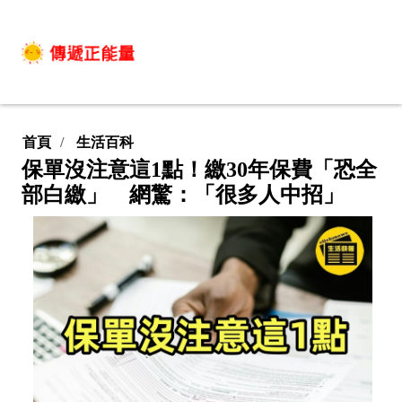
首頁
生活百科
保單沒注意這1點！繳30年保費「恐全
部白繳」 網驚：「很多人中招」