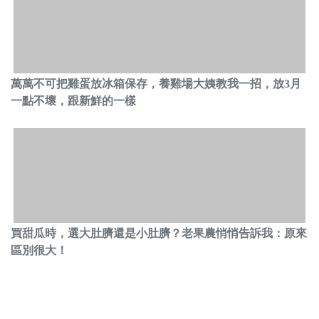
萬萬不可把雞蛋放冰箱保存，養雞場大姨教我一招，放3月
一點不壞，跟新鮮的一樣
買甜瓜時，選大肚臍還是小肚臍？老果農悄悄告訴我：原來
區別很大！