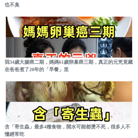
也不臭
我34歲大腸癌二期，媽媽61歲卵巢癌三期，真正的元兇竟藏
在爸爸煮了20年的「早餐」里
含「寄生蟲」最多4種食物，開水可能都燙不死，很多人不
懂經常吃