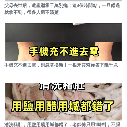
父母去世后，遺產繼承千萬別拖！這4個時間點，一旦錯過
就拿不到，很多人還不清楚
手機充不進去電，別急著換新！一根牙簽幫你省下幾千塊
清洗豬肚，用鹽用醋用堿都錯了，老師傅只用1味料，不腥