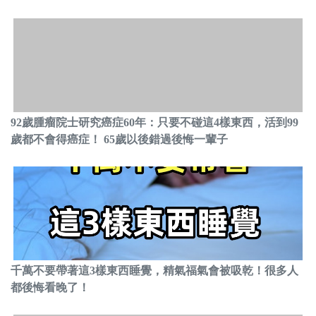
92歲腫瘤院士研究癌症60年：只要不碰這4樣東西，活到99
歲都不會得癌症！ 65歲以後錯過後悔一輩子
千萬不要帶著這3樣東西睡覺，精氣福氣會被吸乾！很多人
都後悔看晚了！