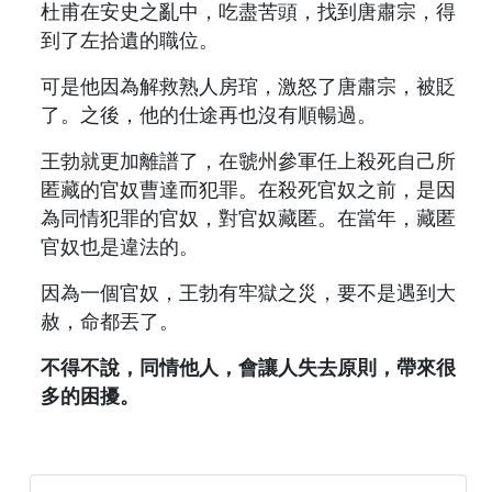
杜甫在安史之亂中，吃盡苦頭，找到唐肅宗，得
到了左拾遺的職位。
可是他因為解救熟人房琯，激怒了唐肅宗，被貶
了。之後，他的仕途再也沒有順暢過。
王勃就更加離譜了，在虢州參軍任上殺死自己所
匿藏的官奴曹達而犯罪。在殺死官奴之前，是因
為同情犯罪的官奴，對官奴藏匿。在當年，藏匿
官奴也是違法的。
因為一個官奴，王勃有牢獄之災，要不是遇到大
赦，命都丟了。
不得不說，同情他人，會讓人失去原則，帶來很
多的困擾。