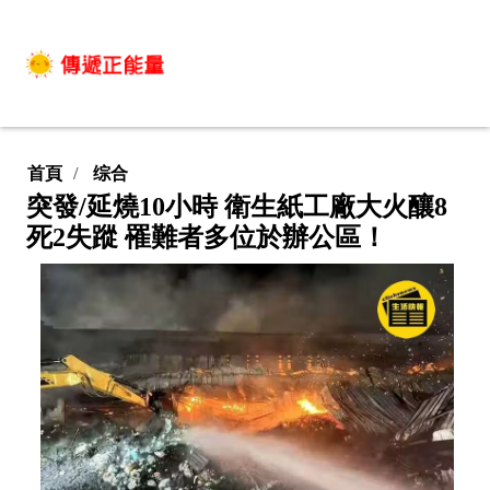
首頁
综合
突發/延燒10小時 衛生紙工廠大火釀8
死2失蹤 罹難者多位於辦公區！