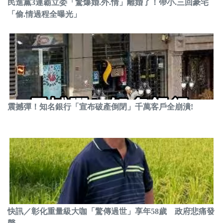
民進黨3連霸立委「驚爆婚.外.情」離婚了！帶小.三回豪宅
「偷.情過程全曝光」
震撼彈！知名銀行「宣布破產倒閉」千萬客戶全崩潰!
快訊／彰化重量級大咖「驚傳過世」享年58歲 政府悲痛發