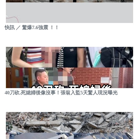
快訊 ／ 驚爆7.6強震 ！！
40刀砍.死媳婦後像沒事！張翁入監5天驚人現況曝光