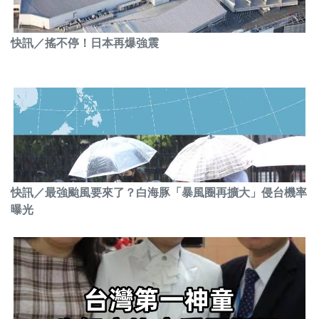
快訊／搖不停！日本再爆強震
快訊／最強颱風要來了？白海豚「暴風圈再擴大」侵台機率
曝光