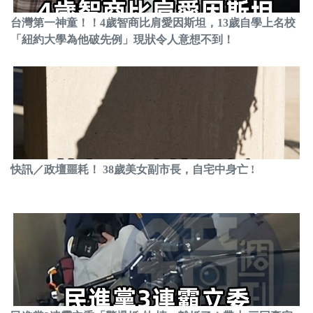
台灣第一神童！！4歲智商比肩愛因斯坦，13歲自學上名校
「紐約大學為他破先例」現狀令人意想不到！
快訊／政壇噩耗！ 38歲美女副市長，自宅中身亡 !