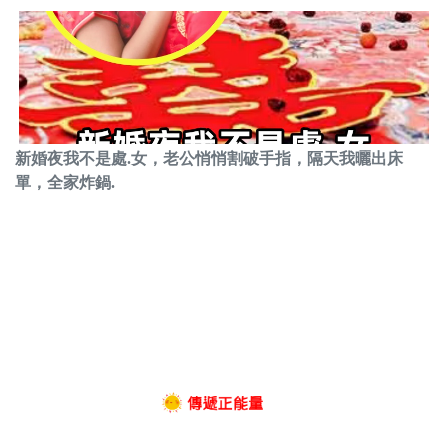
新婚夜我不是處.女，老公悄悄割破手指，隔天我曬出床
單，全家炸鍋.