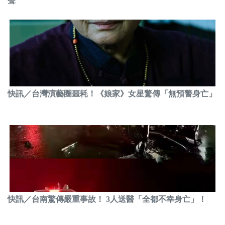
聲
快訊／台灣演藝圈噩耗！《娘家》女星驚傳「無預警身亡」
快訊／台南驚傳嚴重事故！ 3人送醫「全都不幸身亡」！