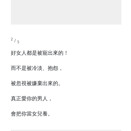
2
/
5
好女人都是被寵出來的！
而不是被冷淡、抱怨，
被忽視被嫌棄出來的。
真正愛你的男人，
會把你當女兒養。