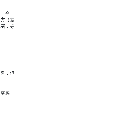
強，今
南方（差
減弱，等
霉鬼，但
到零感