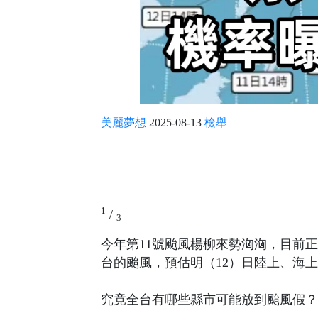
美麗夢想
2025-08-13
檢舉
1
/
3
今年第11號颱風楊柳來勢洶洶，目前
台的颱風，預估明（12）日陸上、海
究竟全台有哪些縣市可能放到颱風假？