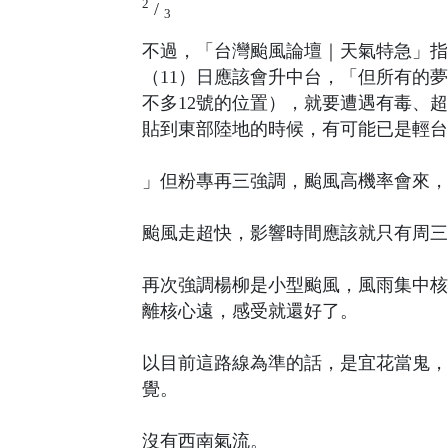
2
/
3
不過，「台灣颱風論壇｜天氣特急」指
（11）日應該會升中台，「但所有的
不多12號的位置），就要遭遇有毒、
貼到東部陸地的時候，有可能已是輕台
」但粉專再三強調，颱風高機率會來，
颱風走超快，影響時間應該就只有周三
再次強調楊柳是小型颱風，風雨集中核
離核心遠，感受就還好了。
以目前這路線為準的話，是宜花當鬼，
覺。
沒有西南氣流。