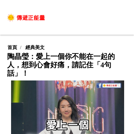
首頁
經典美文
陶晶瑩：愛上一個你不能在一起的
人，想到心會好痛，請記住「4句
話」！