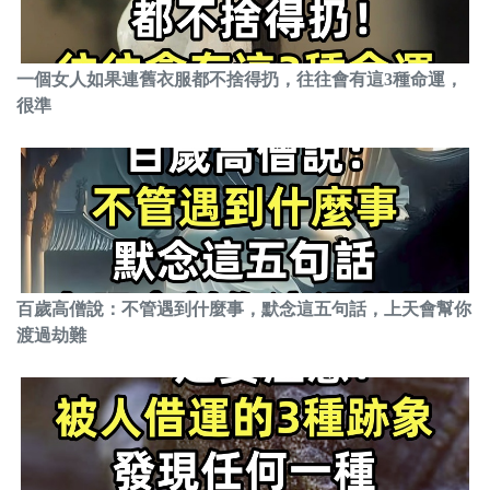
一個女人如果連舊衣服都不捨得扔，往往會有這3種命運，
很準
百歲高僧說：不管遇到什麼事，默念這五句話，上天會幫你
渡過劫難