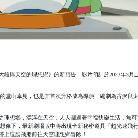
雄與天空的理想鄉》的新預告，影片預計於2023年3月
。
的堂山卓見，也是其首次升格成為導演，編劇為古沢良
之理想鄉，漂浮在天空，人人都過著幸福快樂生活，無可
想像下，最新劇場版中將出現全新秘密道具「超光速飛
搭上這艘飛船前往天空理想鄉冒險！