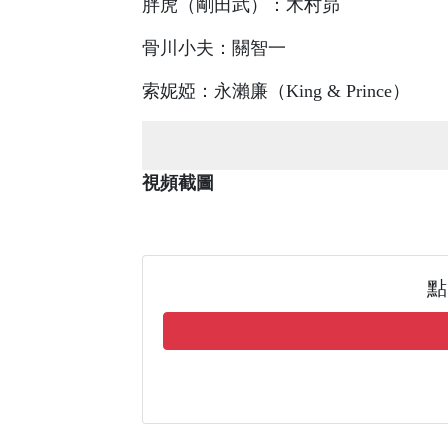
胖虎（剛田武）：木村昴
骨川小夫：關智一
索妮婭：永瀨廉（King & Prince）
視頻截圖
點