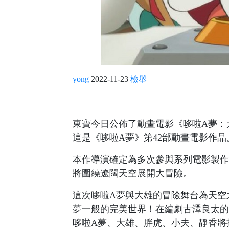
yong
2022-11-23
檢舉
東寶今日公佈了動畫電影《哆啦A夢：大
這是《哆啦A夢》第42部動畫電影作品
本作導演確定為多次參與系列電影製作
將圍繞遼闊天空展開大冒險。
這次哆啦A夢與大雄的冒險舞台為天空
夢一般的完美世界！在編劇古澤良太的
哆啦A夢、大雄、胖虎、小夫、靜香將