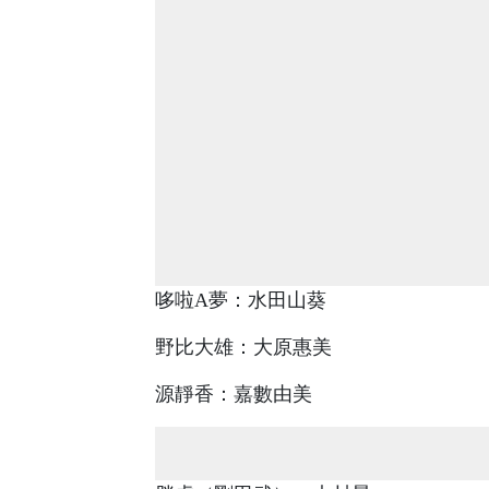
哆啦A夢：水田山葵
野比大雄：大原惠美
源靜香：嘉數由美