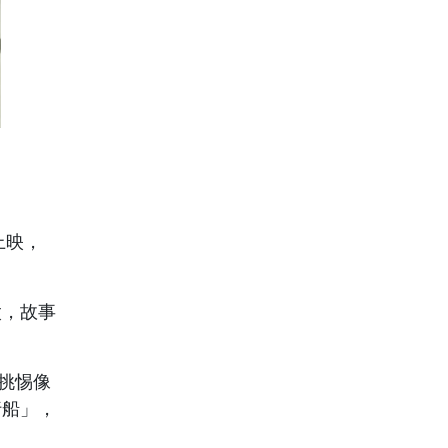
上映，
太，故事
挑惕像
行船」，