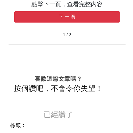
點擊下一頁，查看完整內容
下 一 頁
1 / 2
喜歡這篇文章嗎？
按個讚吧，不會令你失望！
已經讚了
標籤：