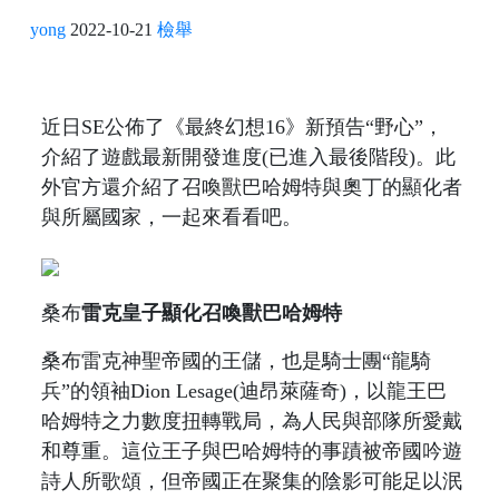
yong
2022-10-21
檢舉
近日SE公佈了《最終幻想16》新預告“野心”，
介紹了遊戲最新開發進度(已進入最後階段)。此
外官方還介紹了召喚獸巴哈姆特與奧丁的顯化者
與所屬國家，一起來看看吧。
桑布
雷克皇子顯化召喚獸巴哈姆特
桑布雷克神聖帝國的王儲，也是騎士團“龍騎
兵”的領袖Dion Lesage(迪昂萊薩奇)，以龍王巴
哈姆特之力數度扭轉戰局，為人民與部隊所愛戴
和尊重。這位王子與巴哈姆特的事蹟被帝國吟遊
詩人所歌頌，但帝國正在聚集的陰影可能足以泯