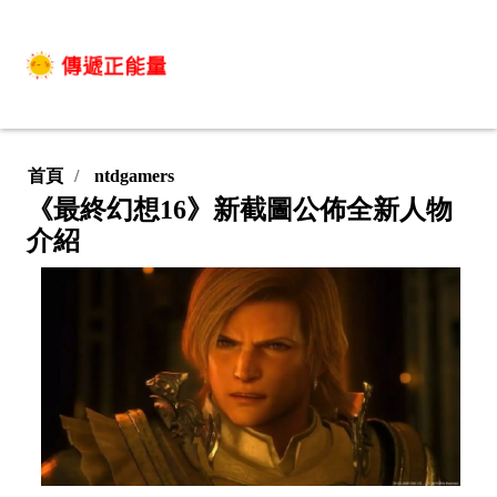
首頁
ntdgamers
《最終幻想16》新截圖公佈全新人物
介紹