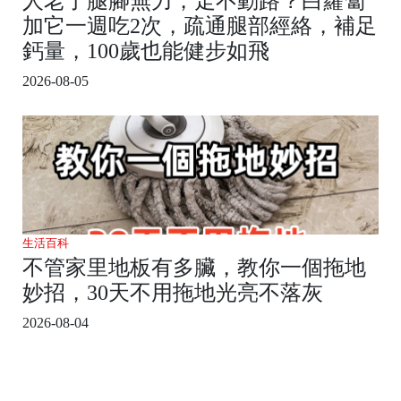
人老了腿腳無力，走不動路？白蘿蔔
加它一週吃2次，疏通腿部經絡，補足
鈣量，100歲也能健步如飛
2026-08-05
生活百科
不管家里地板有多臟，教你一個拖地
妙招，30天不用拖地光亮不落灰
2026-08-04