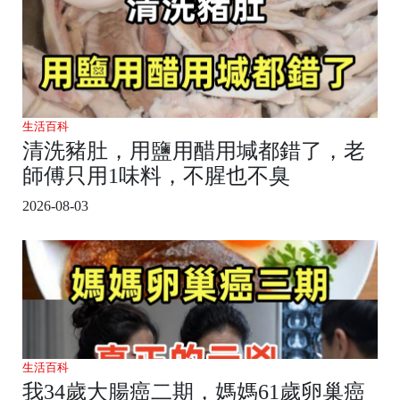
生活百科
清洗豬肚，用鹽用醋用堿都錯了，老
師傅只用1味料，不腥也不臭
2026-08-03
生活百科
我34歲大腸癌二期，媽媽61歲卵巢癌