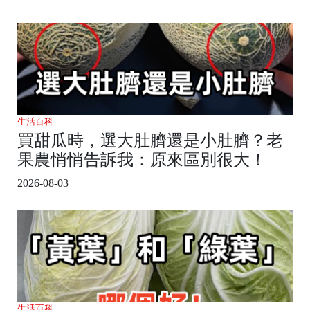
生活百科
買甜瓜時，選大肚臍還是小肚臍？老
果農悄悄告訴我：原來區別很大！
2026-08-03
生活百科